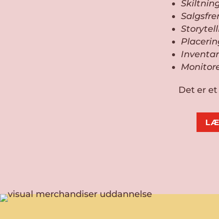
Skiltnin
Salgsfr
Storytel
Placerin
Inventar
Monitore
Det er et
LÆ