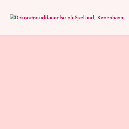
Hvad er en visual merchan
Og hvad laver en visual merchand
Og er det, det samme som en deko
engelsk?
Læs med herunder – hvor vi forklar
merchandiser laver, og introducere