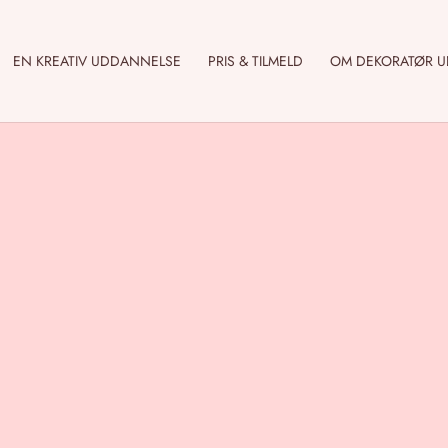
EN KREATIV UDDANNELSE
PRIS & TILMELD
OM DEKORATØR 
diser?
iser?
ratør, bare på
er hvad en visual
r dig til hvordan du