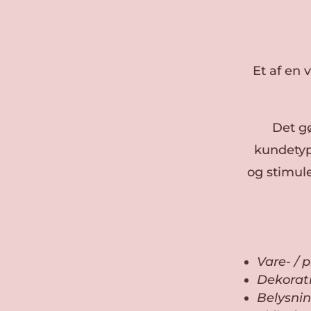
Et af en 
Det gø
kundetype
og stimule
Vare- / 
Dekorati
Belysni