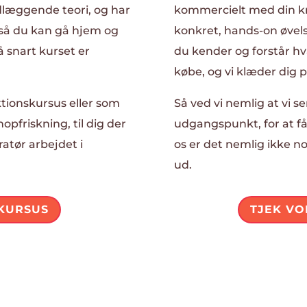
læggende teori, og har
kommercielt med din krea
så du kan gå hjem og
konkret, hands-on øvel
 snart kurset er
du kender og forstår hv
købe, og vi klæder dig p
tionskursus eller som
Så ved vi nemlig at vi 
pfriskning, til dig der
udgangspunkt, for at få
atør arbejdet i
os er det nemlig ikke no
ud.
KURSUS
TJEK VO