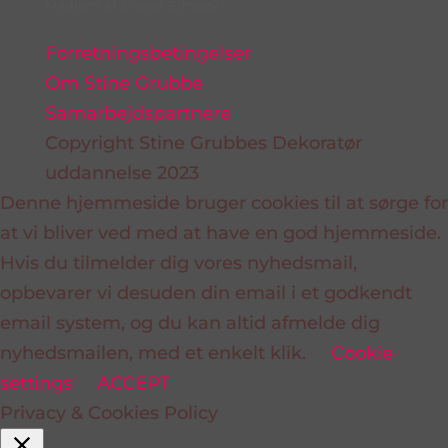
Medlem af Dansk Erhverv
Forretningsbetingelser
Om Stine Grubbe
Samarbejdspartnere
Copyright Stine Grubbes Dekoratør
uddannelse 2023
Denne hjemmeside bruger cookies til at sørge for
at vi bliver ved med at have en god hjemmeside.
Hvis du tilmelder dig vores nyhedsmail,
opbevarer vi desuden din email i et godkendt
email system, og du kan altid afmelde dig
nyhedsmailen, med et enkelt klik.
Cookie
settings
ACCEPT
Privacy & Cookies Policy