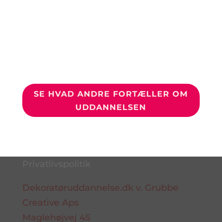
Kurset har helt sikkert inspireret mig
og gjort mig yderligere bevidst om
vigtigheden af dekoration i vores egne
forretninger.”
SE HVAD ANDRE FORTÆLLER OM
UDDANNELSEN
Privatlivspolitik
Dekoratøruddannelse.dk v. Grubbe
Creative Aps
Maglehøjvej 45