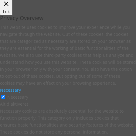
Luk
Privacy Overview
This website uses cookies to improve your experience while you
navigate through the website. Out of these cookies, the cookies
that are categorized as necessary are stored on your browser as
they are essential for the working of basic functionalities of the
website. We also use third-party cookies that help us analyze and
understand how you use this website. These cookies will be stored
in your browser only with your consent. You also have the option
to opt-out of these cookies. But opting out of some of these
cookies may have an effect on your browsing experience.
Necessary
Necessary
Altid aktiveret
Necessary cookies are absolutely essential for the website to
function properly. This category only includes cookies that
ensures basic functionalities and security features of the website.
These cookies do not store any personal information.