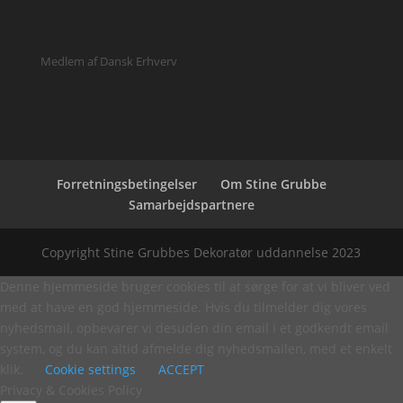
Medlem af Dansk Erhverv
Forretningsbetingelser
Om Stine Grubbe
Samarbejdspartnere
Copyright Stine Grubbes Dekoratør uddannelse 2023
Denne hjemmeside bruger cookies til at sørge for at vi bliver ved
med at have en god hjemmeside. Hvis du tilmelder dig vores
nyhedsmail, opbevarer vi desuden din email i et godkendt email
system, og du kan altid afmelde dig nyhedsmailen, med et enkelt
klik.
Cookie settings
ACCEPT
Privacy & Cookies Policy